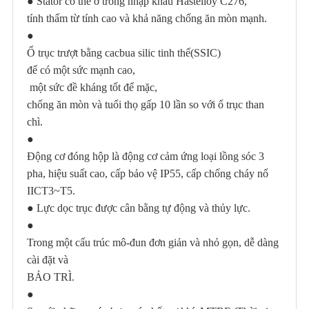
●
Stator có thể ở trong
nhập khẩu
Hastelloy C
276,
tính thấm từ tính cao và khả năng chống ăn mòn mạnh.
●
Ổ trục trượt bằng cacbua silic tinh thể
(
SSIC
)
để có một sức mạnh cao,
một sức đề kháng tốt để mặc,
chống ăn mòn và tuổi thọ gấp 10 lần so với ổ trục than
chì.
●
Động cơ đóng hộp là động cơ cảm ứng loại lồng sóc 3
pha, hiệu suất cao, cấp bảo vệ IP55, cấp chống cháy nổ
II
CT3~T5.
●
Lực dọc trục được cân bằng tự động và thủy lực.
●
Trong một cấu trúc mô-đun đơn giản và nhỏ gọn, dễ dàng
cài đặt và
BẢO TRÌ
.
●