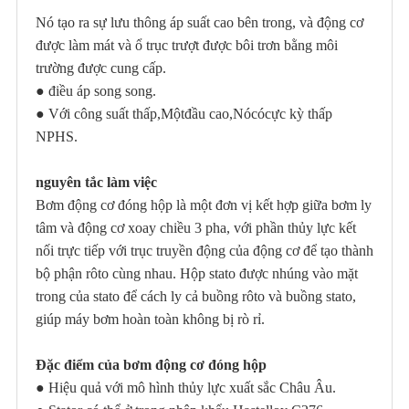
Nó tạo ra sự lưu thông áp suất cao bên trong, và động cơ
được làm mát và ổ trục trượt được bôi trơn bằng môi
trường được cung cấp.
●
điều áp song song
.
●
Với công suất thấp
,
Một
đầu cao,
Nó
có
cực kỳ thấp
NPHS.
nguyên tắc làm việc
Bơm động cơ đóng hộp là một đơn vị kết hợp giữa bơm ly
tâm và động cơ xoay chiều 3 pha, với phần thủy lực kết
nối trực tiếp với trục truyền động của động cơ để tạo thành
bộ phận rôto cùng nhau. Hộp stato được nhúng vào mặt
trong của stato để cách ly cả buồng rôto và buồng stato,
giúp máy bơm hoàn toàn không bị rò rỉ.
Đặc điểm của bơm động cơ đóng hộp
●
Hiệu quả với mô hình thủy lực xuất sắc Châu Âu.