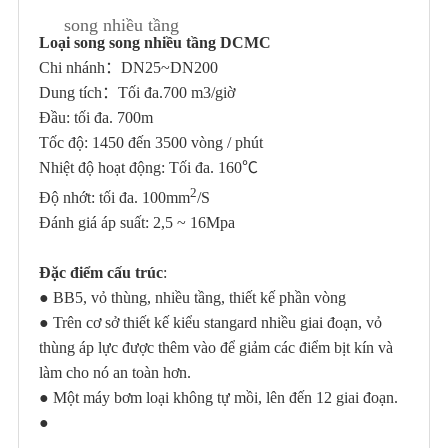
song nhiều tầng
Loại song song nhiều tầng DCMC
Chi nhánh：DN25~DN200
Dung tích
：Tối đa.700
m3/giờ
Đầu: tối đa. 700m
Tốc độ: 1450 đến 3500 vòng / phút
Nhiệt độ hoạt động: Tối đa. 160℃
2
Độ nhớt: tối đa. 100mm
/S
Đánh giá áp suất: 2,5 ~ 16Mpa
Đặc điểm cấu trúc
:
●
BB5, vỏ thùng, nhiều tầng, thiết kế phần vòng
●
Trên cơ sở thiết kế kiểu stangard nhiều giai đoạn, vỏ
thùng áp lực được thêm vào để giảm các điểm bịt ​​kín và
làm cho nó an toàn hơn.
●
Một máy bơm loại không tự mồi, lên đến 12 giai đoạn.
●